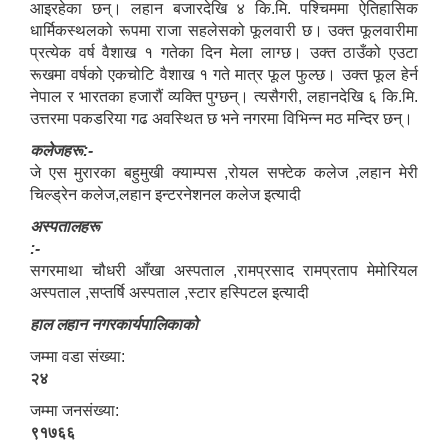
आइरहेका छन्। लहान बजारदेखि ४ कि.मि. पश्चिममा ऐतिहासिक
धार्मिकस्थलको रूपमा राजा सहलेसको फूलवारी छ। उक्त फूलवारीमा
प्रत्येक वर्ष वैशाख १ गतेका दिन मेला लाग्छ। उक्त ठाउँको एउटा
रूखमा वर्षको एकचोटि वैशाख १ गते मात्र फूल फुल्छ। उक्त फूल हेर्न
नेपाल र भारतका हजारौं व्यक्ति पुग्छन्। त्यसैगरी, लहानदेखि ६ कि.मि.
उत्तरमा पकडरिया गढ अवस्थित छ भने नगरमा विभिन्न मठ मन्दिर छन्।
कलेजहरू:-
जे एस मुरारका बहुमुखी क्याम्पस ,रोयल सफ्टेक कलेज ,लहान मेरी
चिल्ड्रेन कलेज,लहान इन्टरनेशनल कलेज इत्यादी
अस्पतालहरू
:-
सगरमाथा चौधरी आँखा अस्पताल ,रामप्रसाद रामप्रताप मेमोरियल
अस्पताल ,सप्तर्षि अस्पताल ,स्टार हस्पिटल इत्यादी
हाल लहान नगरकार्यपालिकाको
जम्मा वडा संख्या:
२४
जम्मा जनसंख्या:
९१७६६