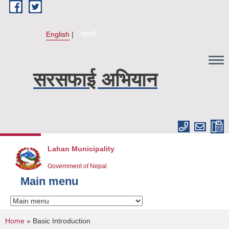
Skip to main content
English
नेपाली
सरसफाई अभियान
Lahan Municipality
Government of Nepal
Main menu
You are here
Home
» Basic Introduction