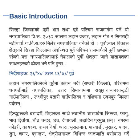
Basic Introduction
सिरहा जिल्लाको पूर्वी भाग तथा पूर्व पश्चिम राजमार्गमा पर्ने यो
नगरपालिका वि.स. २०३२ सालमा लहान वजार, लहान गोठ र सिगराही
मटीयार्वा गा.वि.स.हरु मिलेर नगरपालिका वनेको हो । पुर्वाञ्चल विकास
क्षेत्रको सिरहा जिल्लामा अवस्थित पुर्व पश्चिम राजमार्गको पुर्वी खण्डमा
रहेको यस नगरपालिकालाई नेपालको पुर्वी क्षेत्रमा जाने यातायतका
साधनहरुको ढोका भने पनि हुन्छ ।
निर्देशाङ्क
:
२६°४०′ उत्तर ८६°४८′ पूर्व
लहान नगरपालिकाको पूर्वमा बलान नदी (सप्तरी जिल्ला), पश्चिममा
धनगडीमाई नगरपलिका, उत्तर सिमानामामा सखुवानान्कारकट्टी
गाउँपालिका , लक्ष्मीपुर पतारी गाउँपालिका र दक्षिणमा उदयपुर जिल्ला
पर्दछन्।
हिन्दूहरूको बडादशैं, तिहारका साथै स्थानीय चाडपर्वमा सिरूवा, फागु,
भातृ द्वितीया, चौठ चन्द्र, छठ, दीपावली, बडादिन प्रमुख छन्। नगरमा
कोइरी, कायस्थ, कथवनियाँ, थारू, मुसलमान, मारवाडी, मुसहर, यादव,
डुम, चमार, ब्राम्हण, क्षेत्रीलगायत विभिन्न जातजाति बसोबास गर्दै