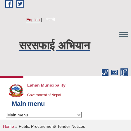
Skip to main content
English
नेपाली
सरसफाई अभियान
Lahan Municipality
Government of Nepal
Main menu
You are here
Home
» Public Procurement/ Tender Notices