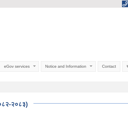
eGov services
Notice and Information
Contact
स
 २०८२-२०८३)