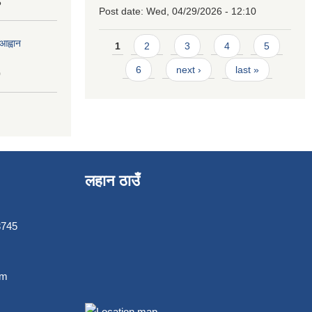
5
Post date:
Wed, 04/29/2026 - 12:10
Pages
आह्वान
1
2
3
4
5
6
next ›
last »
0
लहान ठाउँ
3745
om