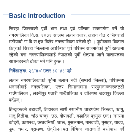
Basic Introduction
सिरहा जिल्लाको पूर्वी भाग तथा पूर्व पश्चिम राजमार्गमा पर्ने यो
नगरपालिका वि.स. २०३२ सालमा लहान वजार, लहान गोठ र सिगराही
मटीयार्वा गा.वि.स.हरु मिलेर नगरपालिका वनेको हो । पुर्वाञ्चल विकास
क्षेत्रको सिरहा जिल्लामा अवस्थित पुर्व पश्चिम राजमार्गको पुर्वी खण्डमा
रहेको यस नगरपालिकालाई नेपालको पुर्वी क्षेत्रमा जाने यातायतका
साधनहरुको ढोका भने पनि हुन्छ ।
निर्देशाङ्क
:
२६°४०′ उत्तर ८६°४८′ पूर्व
लहान नगरपालिकाको पूर्वमा बलान नदी (सप्तरी जिल्ला), पश्चिममा
धनगडीमाई नगरपलिका, उत्तर सिमानामामा सखुवानान्कारकट्टी
गाउँपालिका , लक्ष्मीपुर पतारी गाउँपालिका र दक्षिणमा उदयपुर जिल्ला
पर्दछन्।
हिन्दूहरूको बडादशैं, तिहारका साथै स्थानीय चाडपर्वमा सिरूवा, फागु,
भातृ द्वितीया, चौठ चन्द्र, छठ, दीपावली, बडादिन प्रमुख छन्। नगरमा
कोइरी, कायस्थ, कथवनियाँ, थारू, मुसलमान, मारवाडी, मुसहर, यादव,
डुम, चमार, ब्राम्हण, क्षेत्रीलगायत विभिन्न जातजाति बसोबास गर्दै