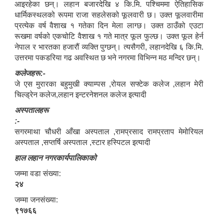
आइरहेका छन्। लहान बजारदेखि ४ कि.मि. पश्चिममा ऐतिहासिक
धार्मिकस्थलको रूपमा राजा सहलेसको फूलवारी छ। उक्त फूलवारीमा
प्रत्येक वर्ष वैशाख १ गतेका दिन मेला लाग्छ। उक्त ठाउँको एउटा
रूखमा वर्षको एकचोटि वैशाख १ गते मात्र फूल फुल्छ। उक्त फूल हेर्न
नेपाल र भारतका हजारौं व्यक्ति पुग्छन्। त्यसैगरी, लहानदेखि ६ कि.मि.
उत्तरमा पकडरिया गढ अवस्थित छ भने नगरमा विभिन्न मठ मन्दिर छन्।
कलेजहरू:-
जे एस मुरारका बहुमुखी क्याम्पस ,रोयल सफ्टेक कलेज ,लहान मेरी
चिल्ड्रेन कलेज,लहान इन्टरनेशनल कलेज इत्यादी
अस्पतालहरू
:-
सगरमाथा चौधरी आँखा अस्पताल ,रामप्रसाद रामप्रताप मेमोरियल
अस्पताल ,सप्तर्षि अस्पताल ,स्टार हस्पिटल इत्यादी
हाल लहान नगरकार्यपालिकाको
जम्मा वडा संख्या:
२४
जम्मा जनसंख्या:
९१७६६