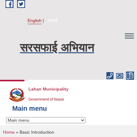
Skip to main content
English
नेपाली
सरसफाई अभियान
Lahan Municipality
Government of Nepal
Main menu
You are here
Home
» Basic Introduction