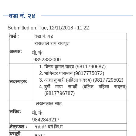
वडा नं. २४
Submitted on:
Tue, 12/11/2018 - 11:22
वार्ड ः
वडा नं. २४
रासलाल राय राजपुत
अध्यक्षः
मो. नंः
9852832000
बिनय कुमार यादव (9811790687)
भोगिन्दर पासमान (9817775072)
आशा कुमारी (महिला सदस्य) (9817729502)
सदस्यहरुः
दुर्गी माया सार्की (दलित महिला सदस्य)
(9817796787)
लखनलाल साह
सचिवः
मो. नंः
9842843217
क्षेत्रफल ः
१४.४१ बर्ग कि.म
घरधुरी
१५३८