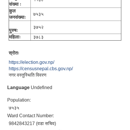
संख्या ः
कुल
७५३५
जनसंख्याः
३७५२
पुरुषः
महिलाः
३७८३
स्रोतः
https://election.gov.np/
https://censusnepal.cbs.gov.np/
नगर वस्तुस्थिति विवरण
Language
Undefined
Population:
७५३५
Ward Contact Number:
9842843217 (वडा सचिव)