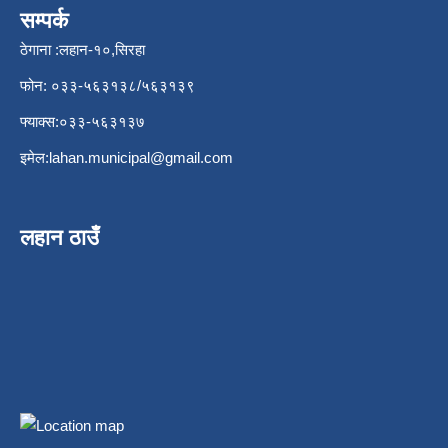
सम्पर्क
ठेगाना :लहान-१०,सिरहा
फोन: ०३३-५६३१३८/५६३१३९
फ्याक्स:०३३-५६३१३७
इमेल:
lahan.municipal@gmail.com
लहान ठाउँ