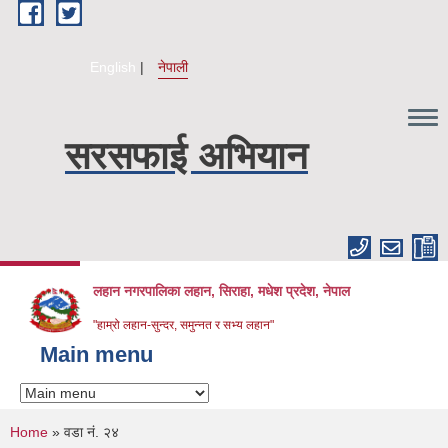
Skip to main content
English
नेपाली
सरसफाई अभियान
लहान नगरपालिका लहान, सिराहा, मधेश प्रदेश, नेपाल
"हाम्रो लहान-सुन्दर, समुन्नत र सभ्य लहान"
Main menu
You are here
Home
» वडा नं. २४