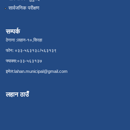
सार्वजनिक परीक्षण
सम्पर्क
ठेगाना :लहान-१०,सिरहा
फोन: ०३३-५६३१३८/५६३१३९
फ्याक्स:०३३-५६३१३७
इमेल:
lahan.municipal@gmail.com
लहान ठाउँ