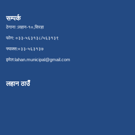
सम्पर्क
ठेगाना :लहान-१०,सिरहा
फोन: ०३३-५६३१३८/५६३१३९
फ्याक्स:०३३-५६३१३७
इमेल:
lahan.municipal@gmail.com
लहान ठाउँ