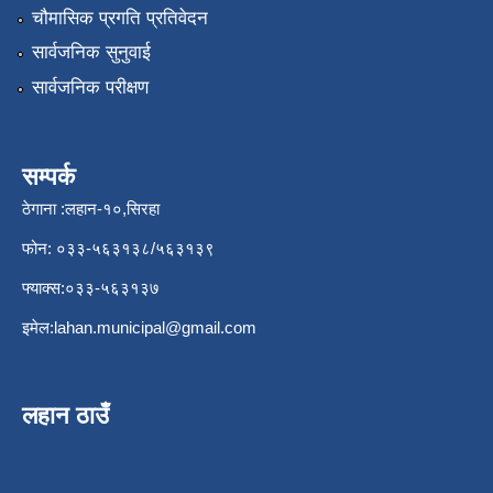
चौमासिक प्रगति प्रतिवेदन
सार्वजनिक सुनुवाई
सार्वजनिक परीक्षण
सम्पर्क
ठेगाना :लहान-१०,सिरहा
फोन: ०३३-५६३१३८/५६३१३९
फ्याक्स:०३३-५६३१३७
इमेल:
lahan.municipal@gmail.com
लहान ठाउँ