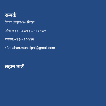
सम्पर्क
ठेगाना :लहान-१०,सिरहा
फोन: ०३३-५६३१३८/५६३१३९
फ्याक्स:०३३-५६३१३७
इमेल:
lahan.municipal@gmail.com
लहान ठाउँ