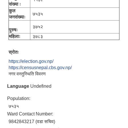
संख्या ः
कुल
७५३५
जनसंख्याः
३७५२
पुरुषः
महिलाः
३७८३
स्रोतः
https://election.gov.np/
https://censusnepal.cbs.gov.np/
नगर वस्तुस्थिति विवरण
Language
Undefined
Population:
७५३५
Ward Contact Number:
9842843217 (वडा सचिव)