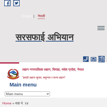
Skip to main content
English
नेपाली
सरसफाई अभियान
लहान नगरपालिका लहान, सिराहा, मधेश प्रदेश, नेपाल
"हाम्रो लहान-सुन्दर, समुन्नत र सभ्य लहान"
Main menu
You are here
Home
» वडा नं. २४