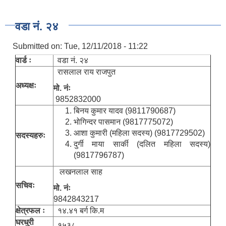
वडा नं. २४
Submitted on:
Tue, 12/11/2018 - 11:22
वार्ड ः
वडा नं. २४
रासलाल राय राजपुत
अध्यक्षः
मो. नंः
9852832000
बिनय कुमार यादव (9811790687)
भोगिन्दर पासमान (9817775072)
आशा कुमारी (महिला सदस्य) (9817729502)
सदस्यहरुः
दुर्गी माया सार्की (दलित महिला सदस्य)
(9817796787)
लखनलाल साह
सचिवः
मो. नंः
9842843217
क्षेत्रफल ः
१४.४१ बर्ग कि.म
घरधुरी
१५३८