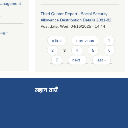
r Management
Third Quater Report - Social Security
5
Allowance Destribution Details 2081-82
Post date:
Wed, 04/16/2025 - 14:44
आह्वान
Pages
« first
‹ previous
1
0
2
3
4
5
6
7
next ›
last »
लहान ठाउँ