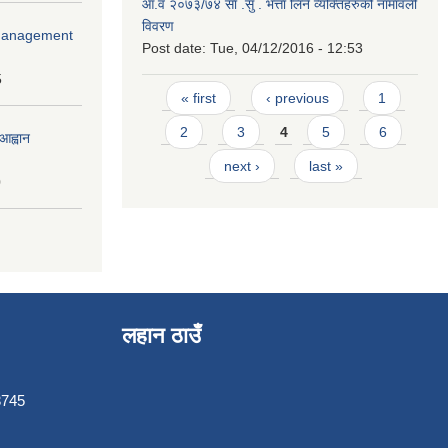
आ.व २०७३/७४ सा .सु . भत्ता लिने व्यक्तिहरुको नामावली
विवरण
r Management
Post date:
Tue, 04/12/2016 - 12:53
5
Pages
« first
‹ previous
1
2
3
4
5
6
आह्वान
next ›
last »
0
लहान ठाउँ
3745