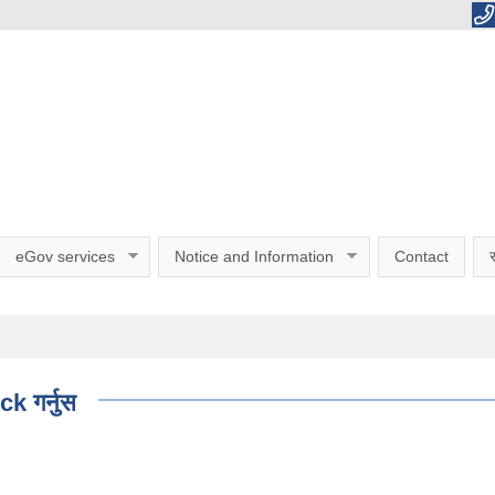
eGov services
Notice and Information
Contact
स
ck गर्नुस