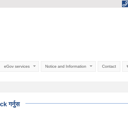
eGov services
Notice and Information
Contact
स
ck गर्नुस