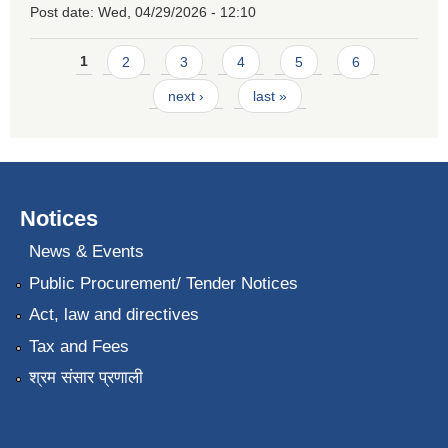
Post date:
Wed, 04/29/2026 - 12:10
Pages
1
2
3
4
5
6
next ›
last »
Notices
News & Events
Public Procurement/ Tender Notices
Act, law and directives
Tax and Fees
श्रम संसार प्रणाली