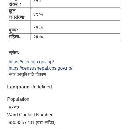
संख्या ः
कुल
४९०७
जनसंख्याः
२४६७
पुरुषः
महिलाः
२४४०
स्रोतः
https://election.gov.np/
https://censusnepal.cbs.gov.np/
नगर वस्तुस्थिति विवरण
Language
Undefined
Population:
४९०७
Ward Contact Number:
9808357731 (वडा सचिव)