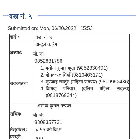
वडा नं. ५
Submitted on:
Mon, 06/20/2022 - 15:53
वार्ड ः
वडा नं. ५
अब्दुल करिम
अध्यक्षः
मो. नंः
9852831786
मनोज कुमार गुप्ता (9852830401)
मो.हजरत मियाँ (9813463171)
नुरजाह खातुन (महिला सदस्य) (9819962486)
सदस्यहरुः
किमदा परियार (दलित महिला सदस्य)
(9819768344)
अशोक कुमार मण्डल
सचिवः
मो. नंः
9808357731
क्षेत्रफल ः
०.५५ बर्ग कि.म
घरधुरी
९६६