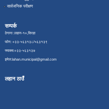
सार्वजनिक परीक्षण
सम्पर्क
ठेगाना :लहान-१०,सिरहा
फोन: ०३३-५६३१३८/५६३१३९
फ्याक्स:०३३-५६३१३७
इमेल:
lahan.municipal@gmail.com
लहान ठाउँ