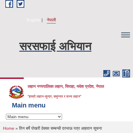
Skip to main content
English
नेपाली
सरसफाई अभियान
लहान नगरपालिका लहान, सिराहा, मधेश प्रदेश, नेपाल
"हाम्रो लहान-सुन्दर, समुन्नत र सभ्य लहान"
Main menu
You are here
Home
» तिन बर्षे पोखरी ठेक्का सम्बन्धी दरभाऊ पत्र आहवान सूचना