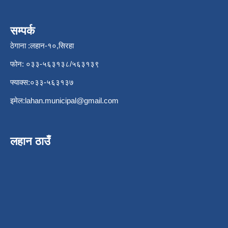
सम्पर्क
ठेगाना :लहान-१०,सिरहा
फोन: ०३३-५६३१३८/५६३१३९
फ्याक्स:०३३-५६३१३७
इमेल:
lahan.municipal@gmail.com
लहान ठाउँ