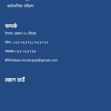
सार्वजनिक परीक्षण
सम्पर्क
ठेगाना :लहान-१०,सिरहा
फोन: ०३३-५६३१३८/५६३१३९
फ्याक्स:०३३-५६३१३७
इमेल:
lahan.municipal@gmail.com
लहान ठाउँ