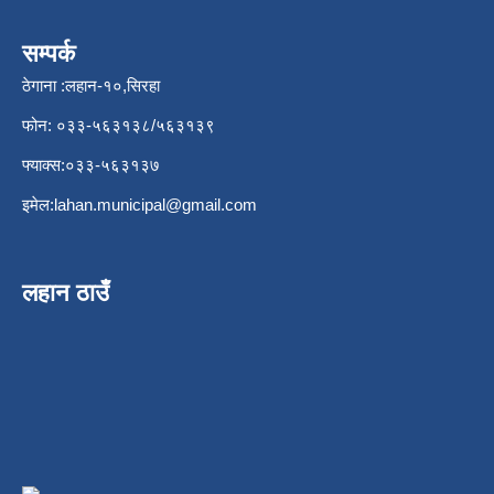
सम्पर्क
ठेगाना :लहान-१०,सिरहा
फोन: ०३३-५६३१३८/५६३१३९
फ्याक्स:०३३-५६३१३७
इमेल:
lahan.municipal@gmail.com
लहान ठाउँ