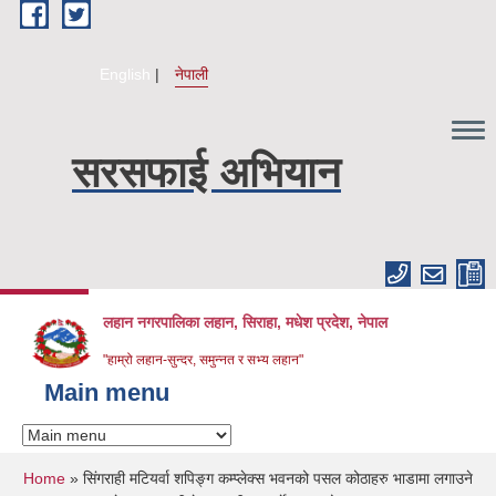
Skip to main content
English
नेपाली
सरसफाई अभियान
लहान नगरपालिका लहान, सिराहा, मधेश प्रदेश, नेपाल
"हाम्रो लहान-सुन्दर, समुन्नत र सभ्य लहान"
Main menu
You are here
Home
» सिंगराही मटियर्वा शपिङ्ग कम्प्लेक्स भवनको पसल कोठाहरु भाडामा लगाउने