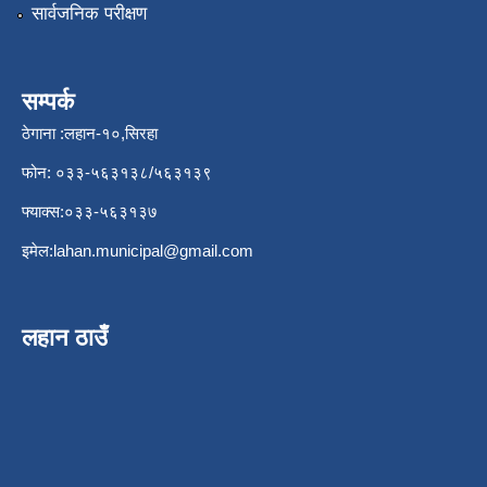
सार्वजनिक परीक्षण
सम्पर्क
ठेगाना :लहान-१०,सिरहा
फोन: ०३३-५६३१३८/५६३१३९
फ्याक्स:०३३-५६३१३७
इमेल:
lahan.municipal@gmail.com
लहान ठाउँ