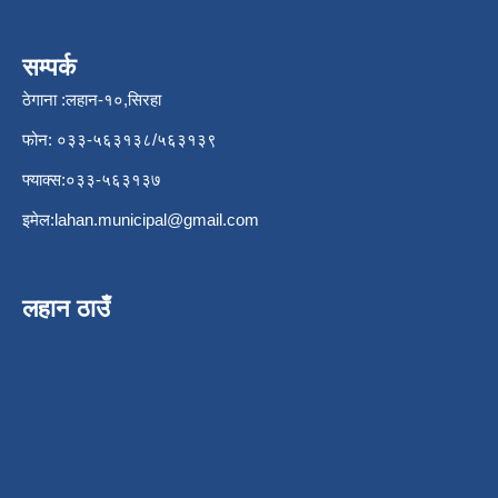
सम्पर्क
ठेगाना :लहान-१०,सिरहा
फोन: ०३३-५६३१३८/५६३१३९
फ्याक्स:०३३-५६३१३७
इमेल:
lahan.municipal@gmail.com
लहान ठाउँ