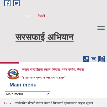
Skip to main content
English
नेपाली
सरसफाई अभियान
लहान नगरपालिका लहान, सिराहा, मधेश प्रदेश, नेपाल
"हाम्रो लहान-सुन्दर, समुन्नत र सभ्य लहान"
Main menu
You are here
Home
» सार्वजनिक पोखरी ठेक्का सम्बन्धी शिलबन्दी दरभाउपत्र आह्वान सूचना