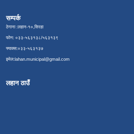
सम्पर्क
ठेगाना :लहान-१०,सिरहा
फोन: ०३३-५६३१३८/५६३१३९
फ्याक्स:०३३-५६३१३७
इमेल:
lahan.municipal@gmail.com
लहान ठाउँ