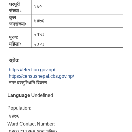
घरधुरी
९६०
संख्या ः
कुल
४४७६
जनसंख्याः
२१५३
पुरुषः
महिलाः
२३२३
स्रोतः
https://election.gov.np/
https://censusnepal.cbs.gov.np/
नगर वस्तुस्थिति विवरण
Language
Undefined
Population:
४४७६
Ward Contact Number:
9807717358 (वडा सचिव)