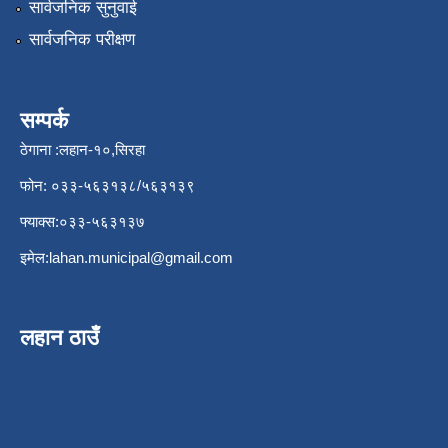
सार्वजनिक सुनुवाई
सार्वजनिक परीक्षण
सम्पर्क
ठेगाना :लहान-१०,सिरहा
फोन: ०३३-५६३१३८/५६३१३९
फ्याक्स:०३३-५६३१३७
इमेल:
lahan.municipal@gmail.com
लहान ठाउँ