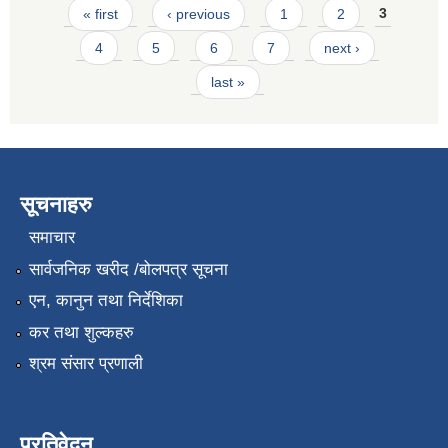
Pages
« first
‹ previous
1
2
3
4
5
6
7
next ›
last »
सूचनाहरु
समाचार
सार्वजनिक खरीद /बोलपत्र सूचना
एन, कानुन तथा निर्देशिका
कर तथा शुल्कहरु
श्रम संसार प्रणाली
प्रतिवेदन