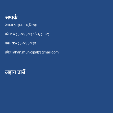
सम्पर्क
ठेगाना :लहान-१०,सिरहा
फोन: ०३३-५६३१३८/५६३१३९
फ्याक्स:०३३-५६३१३७
इमेल:
lahan.municipal@gmail.com
लहान ठाउँ