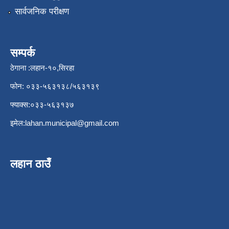
सार्वजनिक परीक्षण
सम्पर्क
ठेगाना :लहान-१०,सिरहा
फोन: ०३३-५६३१३८/५६३१३९
फ्याक्स:०३३-५६३१३७
इमेल:
lahan.municipal@gmail.com
लहान ठाउँ