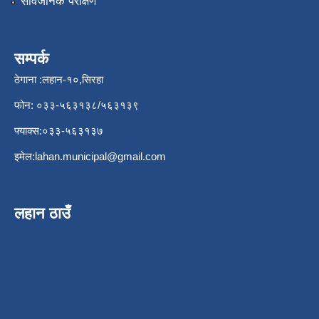
सार्वजनिक परीक्षण
सम्पर्क
ठेगाना :लहान-१०,सिरहा
फोन: ०३३-५६३१३८/५६३१३९
फ्याक्स:०३३-५६३१३७
इमेल:
lahan.municipal@gmail.com
लहान ठाउँ