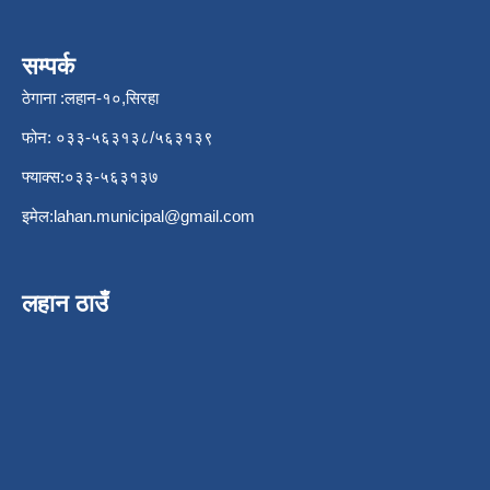
सम्पर्क
ठेगाना :लहान-१०,सिरहा
फोन: ०३३-५६३१३८/५६३१३९
फ्याक्स:०३३-५६३१३७
इमेल:
lahan.municipal@gmail.com
लहान ठाउँ