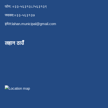
फोन: ०३३-५६३१३८/५६३१३९
फ्याक्स:०३३-५६३१३७
इमेल:
lahan.municipal@gmail.com
लहान ठाउँ