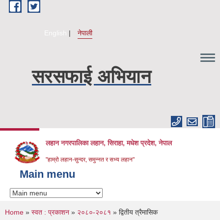
Skip to main content
English
नेपाली
सरसफाई अभियान
लहान नगरपालिका लहान, सिराहा, मधेश प्रदेश, नेपाल
"हाम्रो लहान-सुन्दर, समुन्नत र सभ्य लहान"
Main menu
You are here
Home
»
स्वत : प्रकाशन
»
२०८०-२०८१
» द्वितीय त्रैमासिक