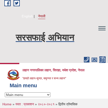
Skip to main content
English
नेपाली
सरसफाई अभियान
लहान नगरपालिका लहान, सिराहा, मधेश प्रदेश, नेपाल
"हाम्रो लहान-सुन्दर, समुन्नत र सभ्य लहान"
Main menu
You are here
Home
»
स्वत : प्रकाशन
»
२०८०-२०८१
» द्वितीय त्रैमासिक