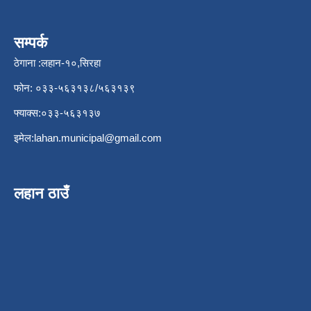
सम्पर्क
ठेगाना :लहान-१०,सिरहा
फोन: ०३३-५६३१३८/५६३१३९
फ्याक्स:०३३-५६३१३७
इमेल:
lahan.municipal@gmail.com
लहान ठाउँ