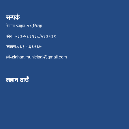
सम्पर्क
ठेगाना :लहान-१०,सिरहा
फोन: ०३३-५६३१३८/५६३१३९
फ्याक्स:०३३-५६३१३७
इमेल:
lahan.municipal@gmail.com
लहान ठाउँ