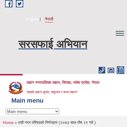
Skip to main content
English
नेपाली
सरसफाई अभियान
लहान नगरपालिका लहान, सिराहा, मधेश प्रदेश, नेपाल
"हाम्रो लहान-सुन्दर, समुन्नत र सभ्य लहान"
Main menu
You are here
Home
» दसौ नगर परिषदको निर्णयहरु (२०७३ साल पौष २९ गते )