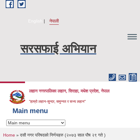
Skip to main content
English
नेपाली
सरसफाई अभियान
लहान नगरपालिका लहान, सिराहा, मधेश प्रदेश, नेपाल
"हाम्रो लहान-सुन्दर, समुन्नत र सभ्य लहान"
Main menu
You are here
Home
» दसौ नगर परिषदको निर्णयहरु (२०७३ साल पौष २९ गते )