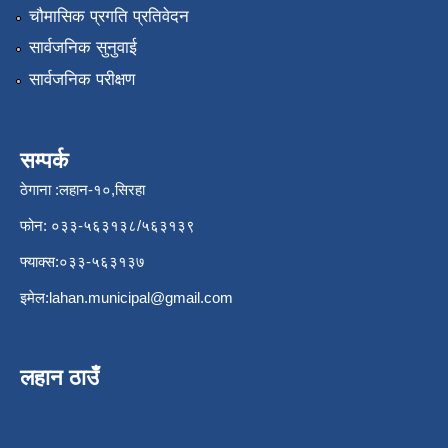
चौमासिक प्रगति प्रतिवेदन
सार्वजनिक सुनुवाई
सार्वजनिक परीक्षण
सम्पर्क
ठेगाना :लहान-१०,सिरहा
फोन: ०३३-५६३१३८/५६३१३९
फ्याक्स:०३३-५६३१३७
इमेल:
lahan.municipal@gmail.com
लहान ठाउँ