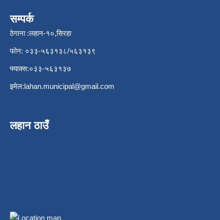
सम्पर्क
ठेगाना :लहान-१०,सिरहा
फोन: ०३३-५६३१३८/५६३१३९
फ्याक्स:०३३-५६३१३७
इमेल:
lahan.municipal@gmail.com
लहान ठाउँ