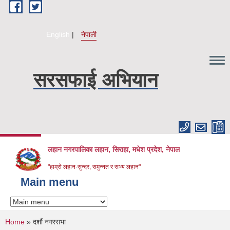
Skip to main content
English
नेपाली
सरसफाई अभियान
लहान नगरपालिका लहान, सिराहा, मधेश प्रदेश, नेपाल
"हाम्रो लहान-सुन्दर, समुन्नत र सभ्य लहान"
Main menu
You are here
Home
» दशौं नगरसभा