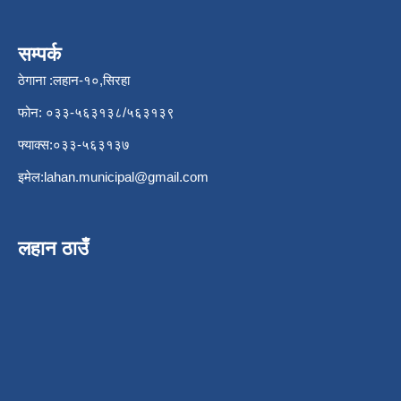
सम्पर्क
ठेगाना :लहान-१०,सिरहा
फोन: ०३३-५६३१३८/५६३१३९
फ्याक्स:०३३-५६३१३७
इमेल:
lahan.municipal@gmail.com
लहान ठाउँ