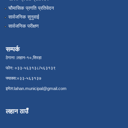
चौमासिक प्रगति प्रतिवेदन
सार्वजनिक सुनुवाई
सार्वजनिक परीक्षण
सम्पर्क
ठेगाना :लहान-१०,सिरहा
फोन: ०३३-५६३१३८/५६३१३९
फ्याक्स:०३३-५६३१३७
इमेल:
lahan.municipal@gmail.com
लहान ठाउँ