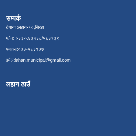
सम्पर्क
ठेगाना :लहान-१०,सिरहा
फोन: ०३३-५६३१३८/५६३१३९
फ्याक्स:०३३-५६३१३७
इमेल:
lahan.municipal@gmail.com
लहान ठाउँ