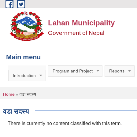
Skip to main content
Lahan Municipality
Government of Nepal
Main menu
Program and Project
Reports
Introduction
You are here
Home
» वडा सदस्य
वडा सदस्य
There is currently no content classified with this term.