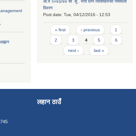
आ.व २०७३/७४ सा .सु . भत्ता लिने व्यक्तिहरुको नामावली
विवरण
r Management
Post date:
Tue, 04/12/2016 - 12:53
5
Pages
« first
‹ previous
1
2
3
4
5
6
आह्वान
next ›
last »
0
लहान ठाउँ
3745