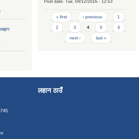
Post date:
Tue, 04/12/2016 - 12:53
5
Pages
« first
‹ previous
1
2
3
4
5
6
आह्वान
next ›
last »
0
लहान ठाउँ
3745
om