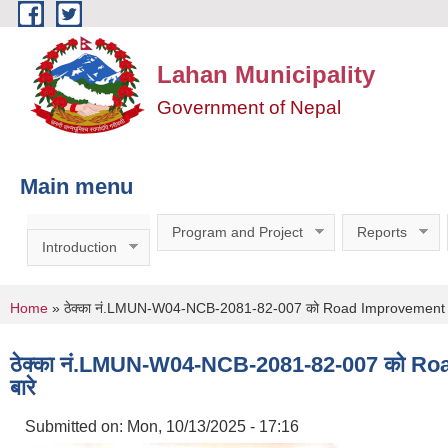
Skip to main content
Lahan Municipality
Government of Nepal
Main menu
Program and Project
Reports
Introduction
You are here
Home
» ठेक्का नं.LMUN-W04-NCB-2081-82-007 को Road Improvement Works सम्
ठेक्का नं.LMUN-W04-NCB-2081-82-007 को Road Im
बारे
Submitted on:
Mon, 10/13/2025 - 17:16