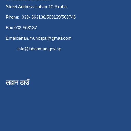
Street Address:Lahan-10,Siraha
Phone: 033- 563138/563139/563745
Fax:033-563137
Email:
lahan.municipal@gmail.com
info@lahanmun.gov.np
लहान ठाउँ