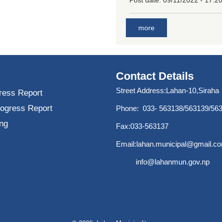
more
Contact Details
Street Address:Lahan-10,Siraha
ress Report
rogress Report
Phone: 033- 563138/563139/56
ng
Fax:033-563137
Email:
lahan.municipal@gmail.c
info@lahanmun.gov.np