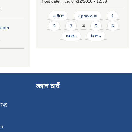
Post date:
Tue, 04/12/2016 - 12:53
5
Pages
« first
‹ previous
1
2
3
4
5
6
आह्वान
next ›
last »
0
लहान ठाउँ
3745
om