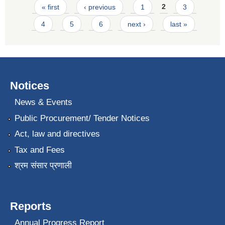
Pages
« first
‹ previous
1
2
3
4
5
6
next ›
last »
Notices
News & Events
Public Procurement/ Tender Notices
Act, law and directives
Tax and Fees
श्रम संसार प्रणाली
Reports
Annual Progress Report