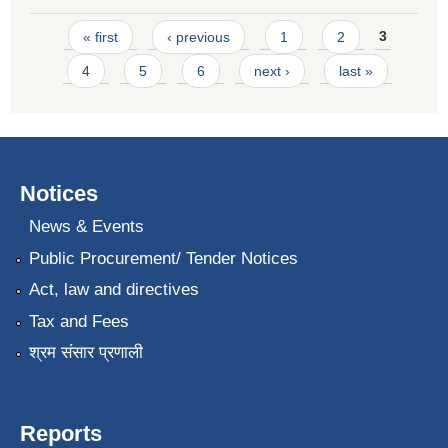
Pages
« first
‹ previous
1
2
3
4
5
6
next ›
last »
Notices
News & Events
Public Procurement/ Tender Notices
Act, law and directives
Tax and Fees
श्रम संसार प्रणाली
Reports