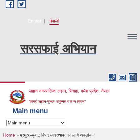
Skip to main content
English
नेपाली
सरसफाई अभियान
लहान नगरपालिका लहान, सिराहा, मधेश प्रदेश, नेपाल
"हाम्रो लहान-सुन्दर, समुन्नत र सभ्य लहान"
Main menu
You are here
Home
» प्रमुखज्यूबाट विपद् व्यवस्थापनका लागि अवलोकन