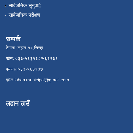
सार्वजनिक सुनुवाई
सार्वजनिक परीक्षण
सम्पर्क
ठेगाना :लहान-१०,सिरहा
फोन: ०३३-५६३१३८/५६३१३९
फ्याक्स:०३३-५६३१३७
इमेल:
lahan.municipal@gmail.com
लहान ठाउँ