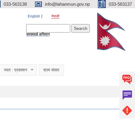
033-563138
info@lahanmun.gov.np
033-563137
English
नेपाली
Search form
Search
सरसफाई अभियान
स्वत : प्रकाशन
श्रम संसार