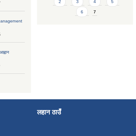
2
3
4
5
7
6
7
r Management
5
आह्वान
0
लहान ठाउँ