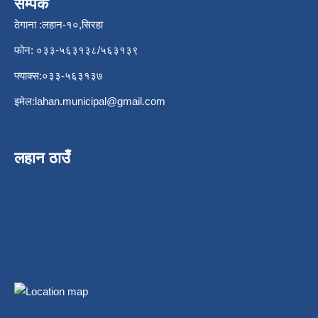
सम्पर्क
ठेगाना :लहान-१०,सिरहा
फोन: ०३३-५६३१३८/५६३१३९
फ्याक्स:०३३-५६३१३७
इमेल:
lahan.municipal@gmail.com
लहान ठाउँ