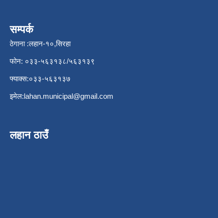
सम्पर्क
ठेगाना :लहान-१०,सिरहा
फोन: ०३३-५६३१३८/५६३१३९
फ्याक्स:०३३-५६३१३७
इमेल:
lahan.municipal@gmail.com
लहान ठाउँ