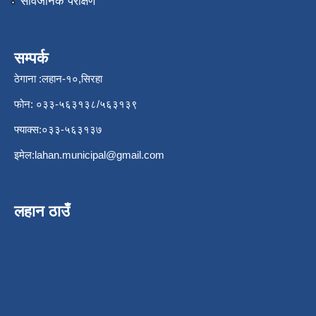
सार्वजनिक परीक्षण
सम्पर्क
ठेगाना :लहान-१०,सिरहा
फोन: ०३३-५६३१३८/५६३१३९
फ्याक्स:०३३-५६३१३७
इमेल:
lahan.municipal@gmail.com
लहान ठाउँ